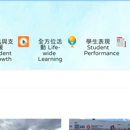
風與支
全方位活
學生表現 
援 
動 Life-
Student 
dent 
wide 
Performance
owth
Learning