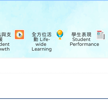
風與支
全方位活
學生表現 
援 
動 Life-
Student 
dent 
wide 
Performance
owth
Learning