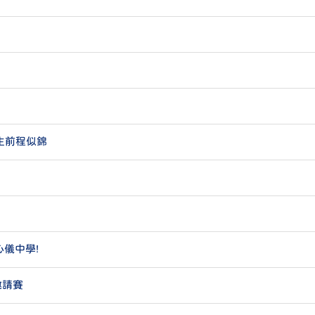
生前程似錦
心儀中學!
邀請賽