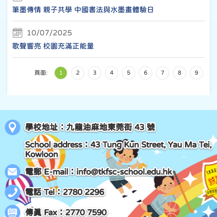
筆墨傳情 親子共學 中國書法與水墨畫體驗日
10/07/2025
歌聲響亮 校園充滿正能量
頁面:
1
2
3
4
5
6
7
8
9
學校地址：九龍油麻地東莞街 43 號
School address：43 Tung Kun Street, Yau Ma Tei,
Kowloon
電郵 E-mail：
info@tkfsc-school.edu.hk
電話 Tel：2780 2296
傳真 Fax：2770 7590