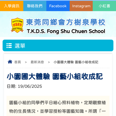
入學資訊
聯絡我們
Facebook
Instagram
小紅書
東莞同鄉會方樹泉學校
T.K.D.S. Fong Shu Chuen School
選單
首頁
>
最新消息
>
小園圃大體驗 園藝小組收成記
小園圃大體驗 園藝小組收成記
日期:
19/06/2025
園藝小組的同學們平日細心照料植物，定期觀察植
物的生長情況，並學習授粉等園藝知識。所謂「一