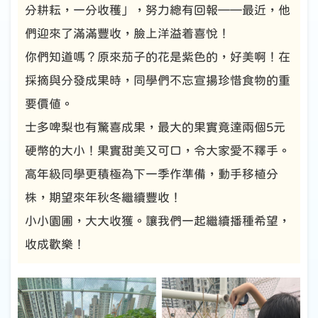
分耕耘，一分收穫」，努力總有回報——最近，他
們迎來了滿滿豐收，臉上洋溢着喜悅！
你們知道嗎？原來茄子的花是紫色的，好美啊！在
採摘與分發成果時，同學們不忘宣揚珍惜食物的重
要價值。
士多啤梨也有驚喜成果，最大的果實竟達兩個5元
硬幣的大小！果實甜美又可口，令大家愛不釋手。
高年級同學更積極為下一季作準備，動手移植分
株，期望來年秋冬繼續豐收！
小小園圃，大大收獲。讓我們一起繼續播種希望，
收成歡樂！